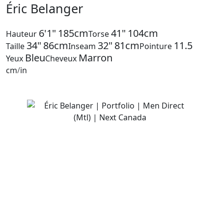
Éric Belanger
6'1"
185cm
41"
104cm
Hauteur
Torse
34"
86cm
32"
81cm
11.5
Taille
Inseam
Pointure
Bleu
Marron
Yeux
Cheveux
cm
/
in