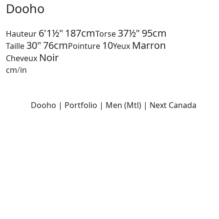
Dooho
6'1½"
187cm
37½"
95cm
Hauteur
Torse
30"
76cm
10
Marron
Taille
Pointure
Yeux
Noir
Cheveux
cm
/
in