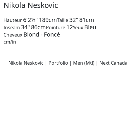
Nikola Neskovic
6'2½"
189cm
32"
81cm
Hauteur
Taille
34"
86cm
12
Bleu
Inseam
Pointure
Yeux
Blond - Foncé
Cheveux
cm
/
in