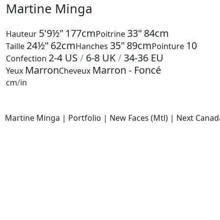
Martine Minga
5'9½"
177cm
33"
84cm
Hauteur
Poitrine
24½"
62cm
35"
89cm
10
Taille
Hanches
Pointure
2-4
US
/
6-8
UK
/
34-36
EU
Confection
Marron
Marron - Foncé
Yeux
Cheveux
cm
/
in